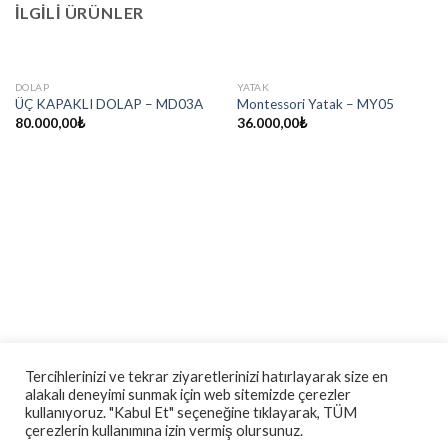
İLGILI ÜRÜNLER
DOLAP
YATAK
ÜÇ KAPAKLI DOLAP – MD03A
Montessori Yatak – MY05
80.000,00
₺
36.000,00
₺
Tercihlerinizi ve tekrar ziyaretlerinizi hatırlayarak size en
alakalı deneyimi sunmak için web sitemizde çerezler
kullanıyoruz. "Kabul Et" seçeneğine tıklayarak, TÜM
Hakkımızda
-
Gizlilik ve Güvenlik
-
Mesafeli Satış Sözleşmesi
çerezlerin kullanımına izin vermiş olursunuz.
-
Teslimat ve İade