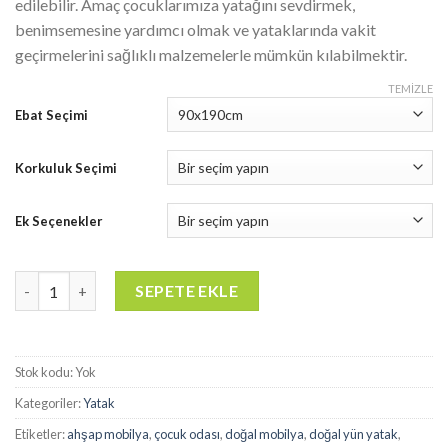
edilebilir. Amaç çocuklarımıza yatağını sevdirmek,
benimsemesine yardımcı olmak ve yataklarında vakit
geçirmelerini sağlıklı malzemelerle mümkün kılabilmektir.
TEMIZLE
Ebat Seçimi
Korkuluk Seçimi
Ek Seçenekler
Montessori Yatak - MY06 adet
SEPETE EKLE
Stok kodu:
Yok
Kategoriler:
Yatak
Etiketler:
ahşap mobilya
,
çocuk odası
,
doğal mobilya
,
doğal yün yatak
,