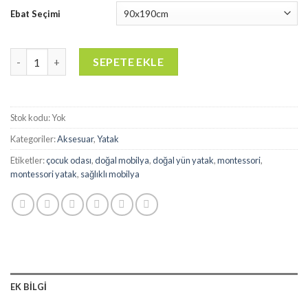
Ebat Seçimi
DOĞAL YÜN YATAK - DY01 adet
SEPETE EKLE
Stok kodu:
Yok
Kategoriler:
Aksesuar
,
Yatak
Etiketler:
çocuk odası
,
doğal mobilya
,
doğal yün yatak
,
montessori
,
montessori yatak
,
sağlıklı mobilya
EK BILGI