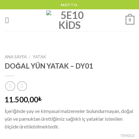
Skip
MOTTO.
to
content
0
ANA SAYFA
/
YATAK
DOĞAL YÜN YATAK – DY01
11.500,00
₺
İçeriğinde yay ve kimyasal malzemeler bulundurmayan, doğal
yün ve pamuktan ürettiğimiz sağlıklı iç yataklar istenilen
ölçüde üretilebilmektedir.
TEMIZLE