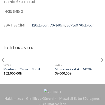
TEKNIK ÖZELLIKLERI
İNCELEME (0)
EBAT SEÇIMI
120x190cm
,
70x140cm
,
80×160
,
90x190cm
İLGILI ÜRÜNLER
YATAK
YATAK
Montessori Yatak – MR01
Montessori Yatak – MY04
102.000,00
₺
36.000,00
₺
Hakkımızda
-
Gizlilik ve Güvenlik
-
Mesafeli Satış Sözleşmesi
-
Teslimat ve İade