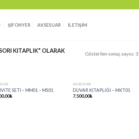
P
ŞIFONYER
AKSESUAR
İLETIŞIM
ORI KITAPLIK” OLARAK
Gösterilen sonuç sayısı: 3
SUAR
AKSESUAR
VİTE SETİ – MM01 – MS01
DUVAR KİTAPLIĞI – MKT01
00,00
₺
7.500,00
₺