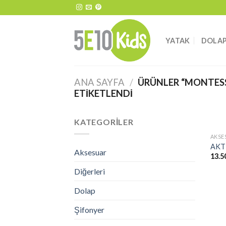
Skip
to
content
YATAK
DOLA
ANA SAYFA
/
ÜRÜNLER “MONTESS
ETIKETLENDI
KATEGORILER
AKSE
AKTİ
Aksesuar
13.5
Diğerleri
Dolap
Şifonyer