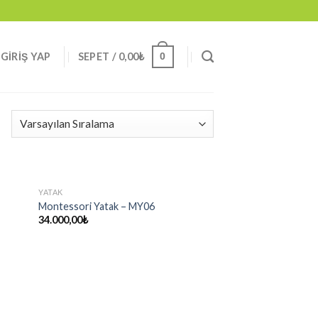
0
GIRIŞ YAP
SEPET /
0,00
₺
YATAK
Montessori Yatak – MY06
34.000,00
₺