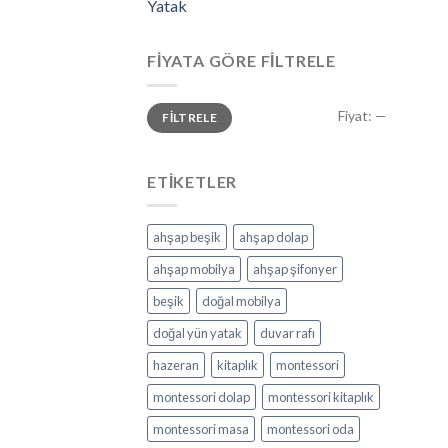
Yatak
FIYATA GÖRE FILTRELE
Fiyat:
—
FILTRELE
ETIKETLER
ahşap beşik
ahşap dolap
ahşap mobilya
ahşap şifonyer
beşik
doğal mobilya
doğal yün yatak
duvar rafı
hazeran
kitaplık
montessori
montessori dolap
montessori kitaplık
montessori masa
montessori oda