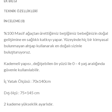
EK BILGI
TEKNIK ÖZELLIKLERI
İNCELEME (0)
%100 Masif ağaçtan ürettiğimiz beşiğimiz bebeğinizin doğal
gelişimine en sağlıklı katkıyı yapar. Yüzeyinde hiç bir kimyasal
bulunmayan ahşap kullanarak en doğalı sizinle
buluşturuyoruz.
Kademeli yapısı , değişebilen ön yüzü ile 0 – 4 yaş aralığında
güvenle kullanılabilir.
İç Yatak Ölçüsü : 70x140cm
Dış ölçü : 75×145 cm
2 kademe yükseklik ayarlıdır.