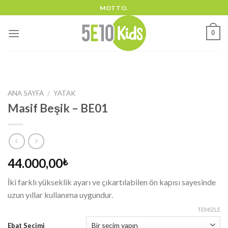
Skip
MOTTO.
to
content
0
ANA SAYFA
/
YATAK
Masif Beşik – BE01
44.000,00
₺
İki farklı yükseklik ayarı ve çıkartılabilen ön kapısı sayesinde
uzun yıllar kullanıma uygundur.
TEMIZLE
Ebat Seçimi