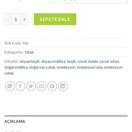
Masif Beşik - BE01 adet
SEPETE EKLE
Stok kodu:
Yok
Kategoriler:
Yatak
Etiketler:
ahşap beşik
,
ahşap mobilya
,
beşik
,
çocuk dolabı
,
çocuk odası
,
doğal mobilya
,
doğal yün yatak
,
montessori
,
montessori oda
,
montessori
yatak
AÇIKLAMA