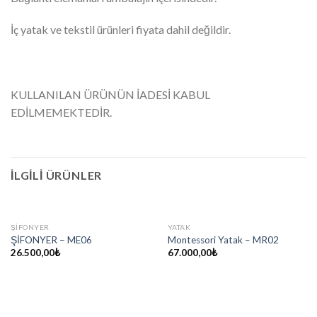
İç yatak ve tekstil ürünleri fiyata dahil değildir.
KULLANILAN ÜRÜNÜN İADESİ KABUL
EDİLMEMEKTEDİR.
İLGILI ÜRÜNLER
ŞIFONYER
YATAK
ŞİFONYER – ME06
Montessori Yatak – MR02
26.500,00
₺
67.000,00
₺